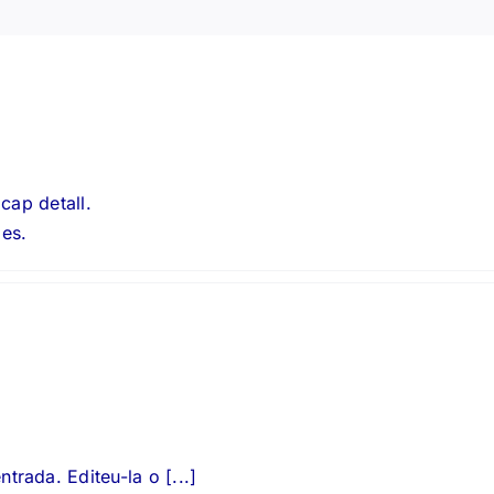
cap detall.
ies.
trada. Editeu-la o [...]