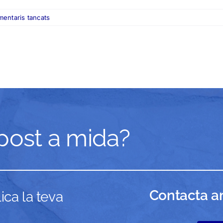
a
entaris tancats
Hola,
món!
post a mida?
Contacta am
ca la teva