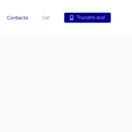
Truca’ns ara!
Contacte
Cat