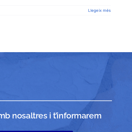
Llegeix més
b nosaltres i t’informarem