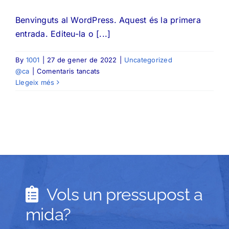
Benvinguts al WordPress. Aquest és la primera
entrada. Editeu-la o [...]
By
1001
|
27 de gener de 2022
|
Uncategorized
a
@ca
|
Comentaris tancats
Hola,
Llegeix més
món!
Vols un pressupost a
mida?